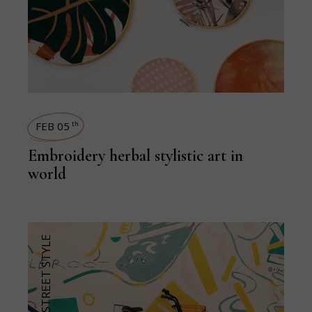
FEB 05
th
Embroidery herbal stylistic art in
world
STREET STYLE