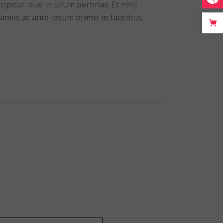
itur, duo in ullum pertinax. Et nihil
ames ac ante ipsum primis in faucibus.