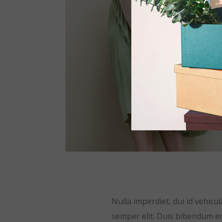
Nulla imperdiet, dui id vehicu
semper elit. Duis bibendum ero