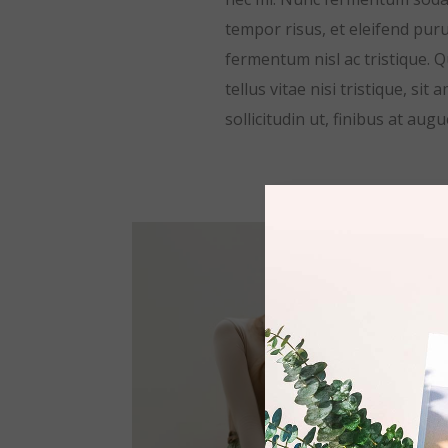
tempor risus, et eleifend puru
fermentum nisl ac tristique.
tellus vitae nisi tristique, si
sollicitudin ut, finibus at augu