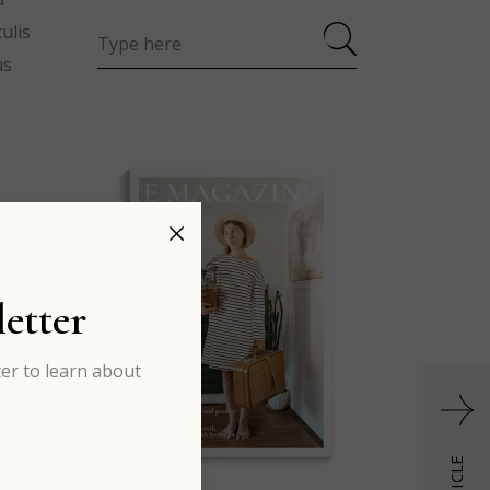
ulis
us
etter
er to learn about