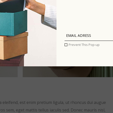
Prevent This Pop-up
la eleifend, est enim pretium ligula, ut rhoncus dui augue
s sem, eget mattis tellus iaculis sed. Donec mauris nisl,