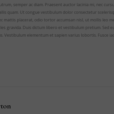
trum, semper ac diam. Praesent auctor lacinia mi, nec curs
nvallis quam. Ut congue vestibulum dolor consectetur sceleris
 mattis placerat, odio tortor accumsan nisl, ut mollis leo m
s gravida. Duis dictum libero et vestibulum pretium. Sed e
s. Vestibulum elementum et sapien varius lobortis. Fusce iac
ton