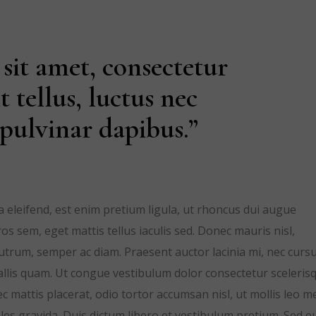
sit amet, consectetur
it tellus, luctus nec
pulvinar dapibus.”
la eleifend, est enim pretium ligula, ut rhoncus dui augue
s sem, eget mattis tellus iaculis sed. Donec mauris nisl,
trum, semper ac diam. Praesent auctor lacinia mi, nec curs
nvallis quam. Ut congue vestibulum dolor consectetur sceleris
 mattis placerat, odio tortor accumsan nisl, ut mollis leo m
s gravida. Duis dictum libero et vestibulum pretium. Sed e