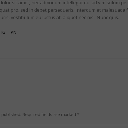
lor sit amet, nec admodum intellegat eu, ad vim solum percip
quat pro, sed in debet persequeris. Interdum et malesuada f
ris, vestibulum eu luctus at, aliquet nec nisl. Nunc quis.
IG
PN
 published.
Required fields are marked
*