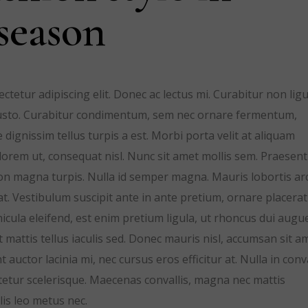
season
tetur adipiscing elit. Donec ac lectus mi. Curabitur non ligu
rra justo. Curabitur condimentum, sem nec ornare fermentum,
dignissim tellus turpis a est. Morbi porta velit at aliquam
 lorem ut, consequat nisl. Nunc sit amet mollis sem. Praesent
n magna turpis. Nulla id semper magna. Mauris lobortis ar
t. Vestibulum suscipit ante in ante pretium, ornare placerat
icula eleifend, est enim pretium ligula, ut rhoncus dui augu
mattis tellus iaculis sed. Donec mauris nisl, accumsan sit a
ctor lacinia mi, nec cursus eros efficitur at. Nulla in conva
etur scelerisque. Maecenas convallis, magna nec mattis
lis leo metus nec.