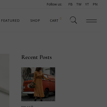
Follow us:
FB
TW
YT
PN
0
FEATURED
SHOP
CART
SHOP LIST
SHOP SINGLE
Recent Posts
SHOP PAGES
SHOP LAYOUTS
th