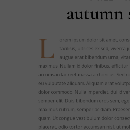
autumn 
L
orem ipsum dolor sit amet, consec
facilisis, ultrices ex sed, vive
augue erat bibendum urna, vitae 
maximus. Nullam id dolor finibus, efficitur
accumsan laoreet massa a rhoncus. Sed no
eu vulputate aliquam. Aliquam erat volutpa
dolor commodo. Nulla imperdiet, dui id veh
semper elit. Duis bibendum eros sem, eget 
maximus rutrum, semper ac diam. Praesent au
quam. Ut congue vestibulum dolor consect
placerat, odio tortor accumsan nisl, ut mol