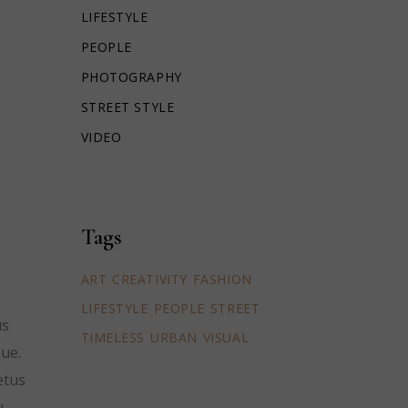
LIFESTYLE
PEOPLE
PHOTOGRAPHY
STREET STYLE
VIDEO
Tags
ART
CREATIVITY
FASHION
LIFESTYLE
PEOPLE
STREET
us
TIMELESS
URBAN
VISUAL
que.
etus
u