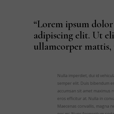
“Lorem ipsum dolor 
adipiscing elit. Ut el
ullamcorper mattis, 
Nulla imperdiet, dui id vehicu
semper elit. Duis bibendum ero
accumsan sit amet maximus ru
eros efficitur at. Nulla in co
Maecenas convallis, magna nec
nec mi. Nunc fermentum sodale