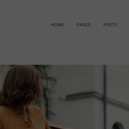
HOME
PAGES
POSTS
MAIN HOME
ABOUT US
DIVIDED POSTS
OUR STAFF
COMPACT POSTS
CONTACT US
CREATIVE MAGAZINE
404 ERROR PAGE
ART & FASHION MAGAZINE
LIFESTYLE MAGAZINE
LANDING