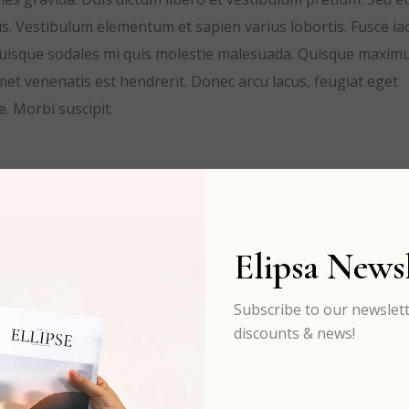
s. Vestibulum elementum et sapien varius lobortis. Fusce iac
 Quisque sodales mi quis molestie malesuada. Quisque maxim
t amet venenatis est hendrerit. Donec arcu lacus, feugiat eget
e. Morbi suscipit.
Elipsa Newsl
Subscribe to our newslett
discounts & news!