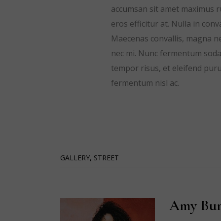
accumsan sit amet maximus ru
eros efficitur at. Nulla in co
Maecenas convallis, magna nec
nec mi. Nunc fermentum sodale
tempor risus, et eleifend puru
fermentum nisl ac.
GALLERY
,
STREET
Amy Bur