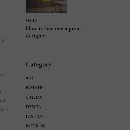
th
FEB 16
How to become a great
designer
la
Category
cu
ART
BOTANY
e
CINEMA
met
DESIGN
llis
FASHION
INTERIOR