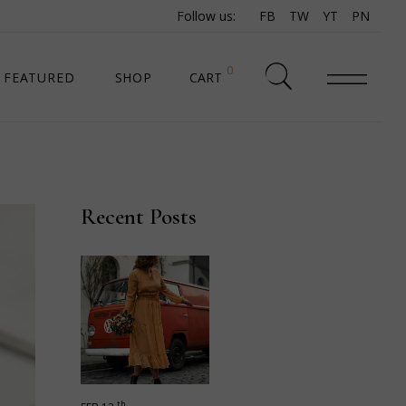
Follow us:
FB
TW
YT
PN
0
FEATURED
SHOP
CART
SHOP LIST
SHOP SINGLE
Recent Posts
SHOP PAGES
SHOP LAYOUTS
th