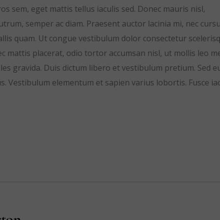
s sem, eget mattis tellus iaculis sed. Donec mauris nisl,
trum, semper ac diam. Praesent auctor lacinia mi, nec curs
nvallis quam. Ut congue vestibulum dolor consectetur sceleris
 mattis placerat, odio tortor accumsan nisl, ut mollis leo m
s gravida. Duis dictum libero et vestibulum pretium. Sed e
s. Vestibulum elementum et sapien varius lobortis. Fusce iac
ton