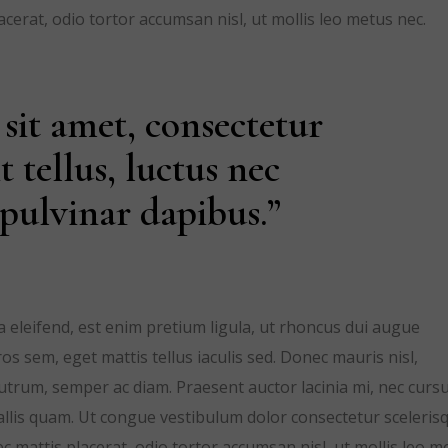
acerat, odio tortor accumsan nisl, ut mollis leo metus nec.
sit amet, consectetur
it tellus, luctus nec
pulvinar dapibus.”
la eleifend, est enim pretium ligula, ut rhoncus dui augue
s sem, eget mattis tellus iaculis sed. Donec mauris nisl,
trum, semper ac diam. Praesent auctor lacinia mi, nec curs
nvallis quam. Ut congue vestibulum dolor consectetur sceleris
 mattis placerat, odio tortor accumsan nisl, ut mollis leo m