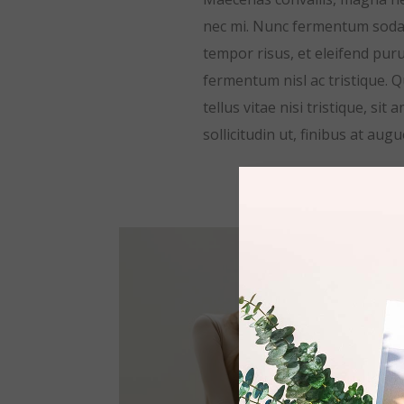
nec mi. Nunc fermentum sodale
tempor risus, et eleifend puru
fermentum nisl ac tristique.
tellus vitae nisi tristique, si
sollicitudin ut, finibus at augu