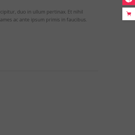
itur, duo in ullum pertinax. Et nihil
ames ac ante ipsum primis in faucibus.