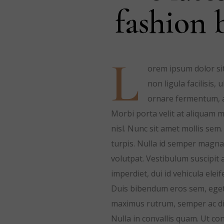
fashion 
L
orem ipsum dolor sit
non ligula facilisis,
ornare fermentum, au
Morbi porta velit at aliquam m
nisl. Nunc sit amet mollis s
turpis. Nulla id semper magna
volutpat. Vestibulum suscipit
imperdiet, dui id vehicula elei
Duis bibendum eros sem, eget m
maximus rutrum, semper ac diam
Nulla in convallis quam. Ut c