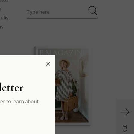
u
ulis
us
etter
er to learn about