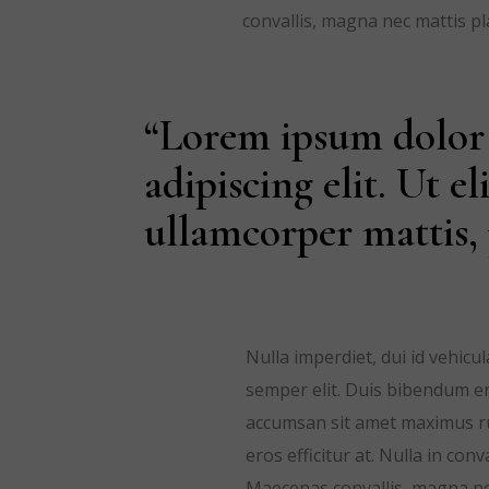
convallis, magna nec mattis pl
“Lorem ipsum dolor 
adipiscing elit. Ut el
ullamcorper mattis, 
Nulla imperdiet, dui id vehicu
semper elit. Duis bibendum ero
accumsan sit amet maximus ru
eros efficitur at. Nulla in co
Maecenas convallis, magna nec