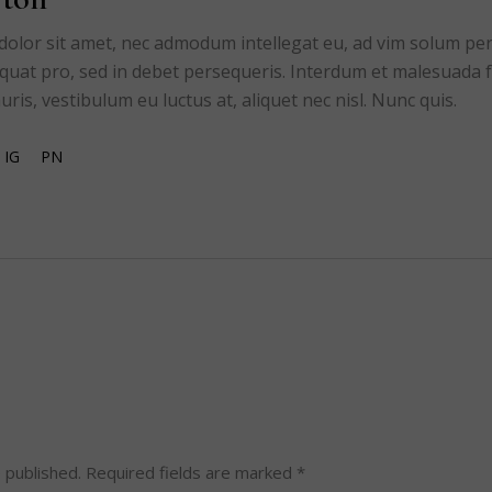
lor sit amet, nec admodum intellegat eu, ad vim solum percip
quat pro, sed in debet persequeris. Interdum et malesuada f
ris, vestibulum eu luctus at, aliquet nec nisl. Nunc quis.
IG
PN
 published.
Required fields are marked
*