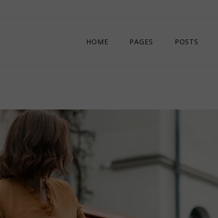
HOME
PAGES
POSTS
MAIN HOME
ABOUT US
DIVIDED POSTS
OUR STAFF
COMPACT POSTS
CONTACT US
CREATIVE MAGAZINE
404 ERROR PAGE
ART & FASHION MAGAZINE
LIFESTYLE MAGAZINE
LANDING