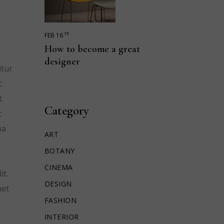
th
FEB 16
How to become a great
designer
itur
c
.
Category
t
na
ART
BOTANY
CINEMA
it.
DESIGN
met
FASHION
INTERIOR