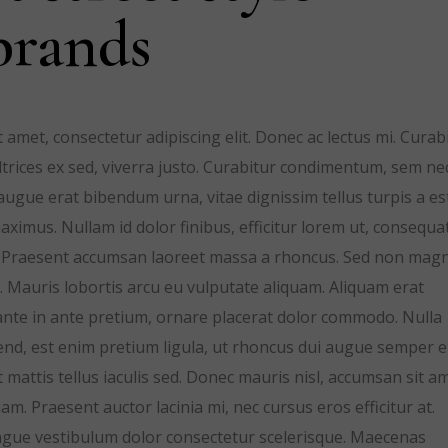
brands
 amet, consectetur adipiscing elit. Donec ac lectus mi. Curab
 ultrices ex sed, viverra justo. Curabitur condimentum, sem ne
gue erat bibendum urna, vitae dignissim tellus turpis a est
aximus. Nullam id dolor finibus, efficitur lorem ut, consequa
em. Praesent accumsan laoreet massa a rhoncus. Sed non mag
. Mauris lobortis arcu eu vulputate aliquam. Aliquam erat
 ante in ante pretium, ornare placerat dolor commodo. Nulla
fend, est enim pretium ligula, ut rhoncus dui augue semper el
attis tellus iaculis sed. Donec mauris nisl, accumsan sit a
. Praesent auctor lacinia mi, nec cursus eros efficitur at.
ongue vestibulum dolor consectetur scelerisque. Maecenas