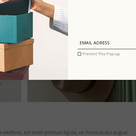
Prevent This Pop-up
la eleifend, est enim pretium ligula, ut rhoncus dui augue