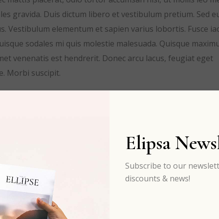
s gravida. Duis dictum libero et vestibulum pretium. Sed e
s. Vestibulum elementum et sapien varius lobortis. Fusce iac
 Quisque sodales mi quis molestie malesuada. Quisque maxim
t amet venenatis est hendrerit. Donec arcu lacus, feugiat eget
e. Morbi suscipit.
Elipsa Newsl
Subscribe to our newslett
discounts & news!