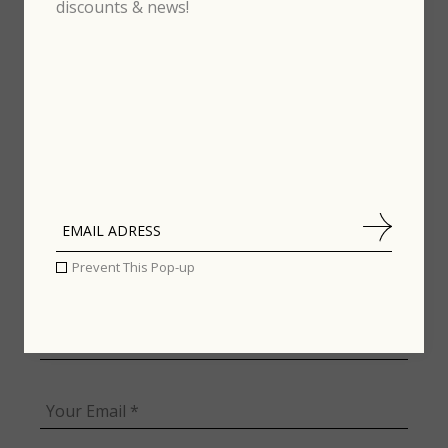
discounts & news!
Your email address will not be published.
Required
fields are marked
*
Prevent This Pop-up