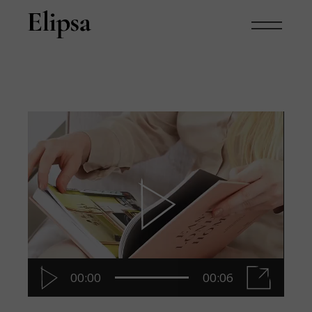
Video
Player
00:00
00:06