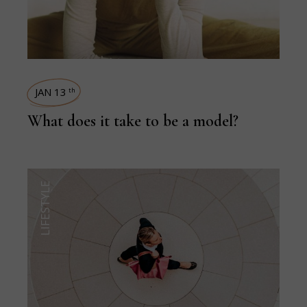
JAN 13
th
What does it take to be a model?
LIFESTYLE